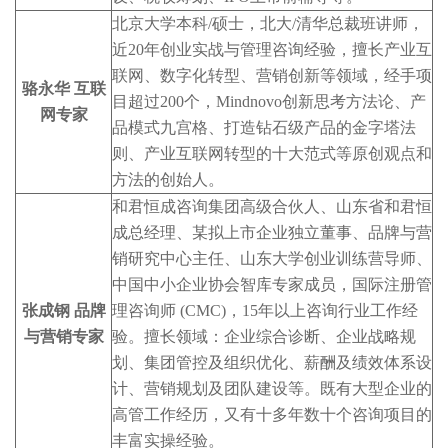
北京大学本科/硕士，北大/清华总裁班讲师，
近20年创业实战与管理咨询经验，擅长产业互
联网、数字化转型、营销创新等领域，经手项
骆永华 互联
目超过200个，Mindnovo创新思考方法论、产
网专家
品模式九宫格、打造钻石级产品的金字塔法
则、产业互联网转型的十大范式等原创观点和
方法的创始人。
和君恒成咨询集团高级合伙人、山东省和君恒
成总经理、某拟上市企业独立董事、品牌与营
销研究中心主任、山东大学创业训练营导师、
中国中小企业协会智库专家成员，国际注册管
张成钢 品牌
理咨询师 (CMC)，15年以上咨询行业工作经
与营销专家
验。擅长领域：企业综合诊断、企业战略规
划、集团管控及组织优化、薪酬及绩效体系设
计、营销规划及团队建设等。既有大型企业的
高管工作经历，又有十多年数十个咨询项目的
丰富实操经验。