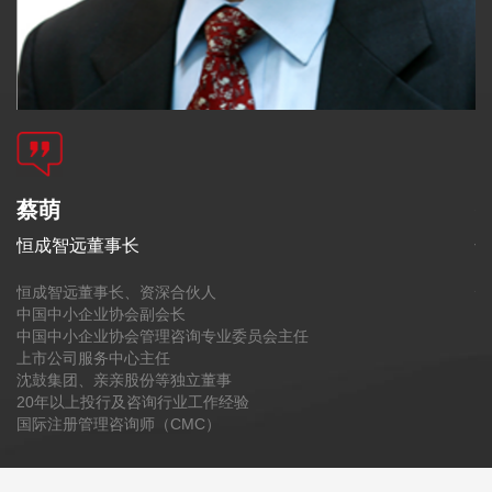
蔡萌
恒成智远董事长
​
恒成智远董事长、资深合伙人
恒
中国中小企业协会副会长
财
中国中小企业协会管理咨询专业委员会主任
国
上市公司服务中心主任
中
沈鼓集团、亲亲股份等独立董事
辽
20年以上投行及咨询行业工作经验
1
国际注册管理咨询师（CMC）