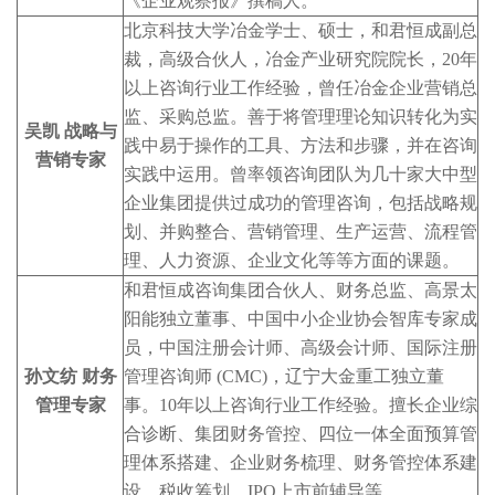
《企业观察报》撰稿人。
北京科技大学冶金学士、硕士，和君恒成副总
裁，高级合伙人，冶金产业研究院院长，20年
以上咨询行业工作经验，曾任冶金企业营销总
监、采购总监。善于将管理理论知识转化为实
吴凯 战略与
践中易于操作的工具、方法和步骤，并在咨询
营销专家
实践中运用。曾率领咨询团队为几十家大中型
企业集团提供过成功的管理咨询，包括战略规
划、并购整合、营销管理、生产运营、流程管
理、人力资源、企业文化等等方面的课题。
和君恒成咨询集团合伙人、财务总监、高景太
阳能独立董事、中国中小企业协会智库专家成
员，中国注册会计师、高级会计师、国际注册
孙文纺 财务
管理咨询师 (CMC)，辽宁大金重工独立董
管理专家
事。10年以上咨询行业工作经验。擅长企业综
合诊断、集团财务管控、四位一体全面预算管
理体系搭建、企业财务梳理、财务管控体系建
设、税收筹划、IPO上市前辅导等。