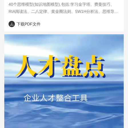
40个思维模型(知识地图模型),包括:学习金字塔、费曼技巧、
RIA阅读法、二八定律、黄金圈法则、5W1H分析法、思维导
图、SWOT分析、六顶思考帽、头脑风暴、逆向思维、类比思
下载PDF文件
维、SCAMPER...