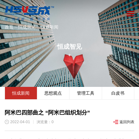
首页
>
恒成洞见
>
恒成新闻
恒成智见
恒成新闻
思想观点
管理工具
白皮书
阿米巴四部曲之 “阿米巴组织划分”
2022-04-01
浏览量：0
返回列表