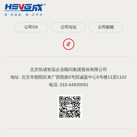
《合作协议》《商标授权许可协议》等文件进行升级，并
对销售人员、推广人员进行培训。
（2）律师通过企业知识产权风险评估和长期战略制定的方
式具体向A公司管理人员进行具体分析，并视情况通过制定
《商标布局整体解决方案》的方式或者其他方式帮助A公司
公司OA
公司论坛
公司邮箱
解决商标布局问题。
（3）律师计划帮助A公司在《知识产权条款约定及审批制
度》的基础上根据A公司的管理模式进行嵌入式开发，并修
改A公司《技术开发协议》模板，对A公司销售人员进行针
对性培训。
（4）律师决定帮助企业施行《推广合规制度》，并帮助企
业修改与广告公司签订的《广告设计合同》模板，修改与
北京恒成智远企业顾问集团股份有限公司
推广人员签订的《劳动合同》，并针对性的为企业外宣人
地址: 北京市朝阳区来广营西路5号院诚盈中心5号楼11层1102
员进行知识产权培训。
电话: 010-64930091
3. 项目实施
（1）《品牌管理手册》的实施
（2）《知识产权条款约定及审批制度》的实施
（3）《推广合规制度》的实施
（4）《商标布局整体解决方案》的实施
4. 项目评估
对于大部分软件企业来说，知识产权条款约定不明的问题
广泛存在，因此《知识产权条款约定及审批制度》具有极
强的可复制性，在重复实施的过程中仅需要针对不同企业